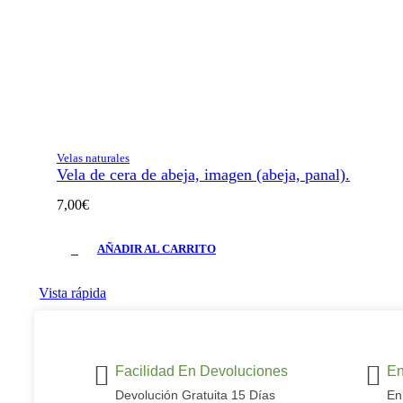
Velas naturales
Vela de cera de abeja, imagen (abeja, panal).
7,00
€
AÑADIR AL CARRITO
Vista rápida
Facilidad En Devoluciones
En
Devolución Gratuita 15 Días
En