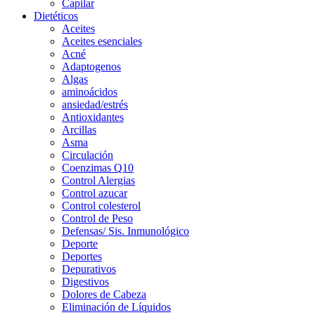
Capilar
Dietéticos
Aceites
Aceites esenciales
Acné
Adaptogenos
Algas
aminoácidos
ansiedad/estrés
Antioxidantes
Arcillas
Asma
Circulación
Coenzimas Q10
Control Alergias
Control azucar
Control colesterol
Control de Peso
Defensas/ Sis. Inmunológico
Deporte
Deportes
Depurativos
Digestivos
Dolores de Cabeza
Eliminación de Líquidos