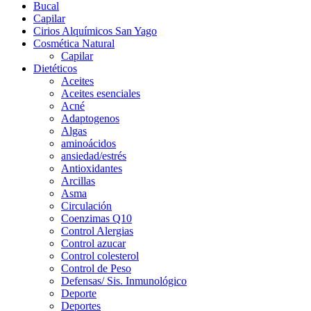
Bucal
Capilar
Cirios Alquímicos San Yago
Cosmética Natural
Capilar
Dietéticos
Aceites
Aceites esenciales
Acné
Adaptogenos
Algas
aminoácidos
ansiedad/estrés
Antioxidantes
Arcillas
Asma
Circulación
Coenzimas Q10
Control Alergias
Control azucar
Control colesterol
Control de Peso
Defensas/ Sis. Inmunológico
Deporte
Deportes