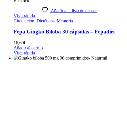
En stock
Añadir a la lista de deseos
Vista rápida
Circulación
,
Dietéticos
,
Memoria
Fepa Gingko Biloba 30 cápsulas – Fepadiet
16,60
€
Añadir al carrito
Vista rápida