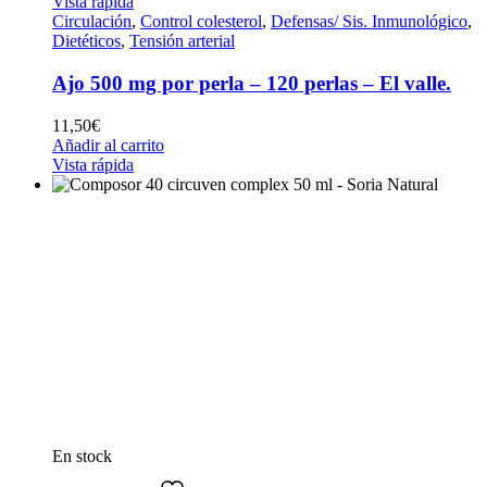
Vista rápida
Circulación
,
Control colesterol
,
Defensas/ Sis. Inmunológico
,
Dietéticos
,
Tensión arterial
Ajo 500 mg por perla – 120 perlas – El valle.
11,50
€
Añadir al carrito
Vista rápida
En stock