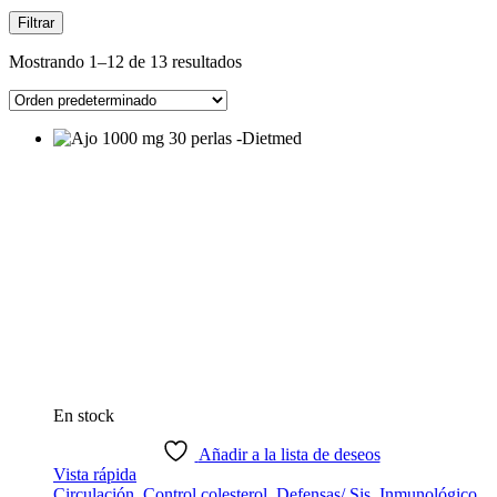
Filtrar
Mostrando 1–12 de 13 resultados
En stock
Añadir a la lista de deseos
Vista rápida
Circulación
,
Control colesterol
,
Defensas/ Sis. Inmunológico
,