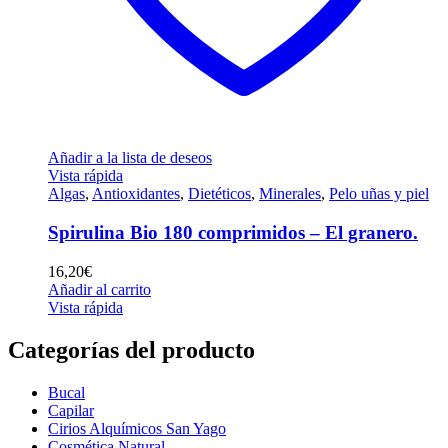
Añadir a la lista de deseos
Vista rápida
Algas
,
Antioxidantes
,
Dietéticos
,
Minerales
,
Pelo uñas y piel
Spirulina Bio 180 comprimidos – El granero.
16,20
€
Añadir al carrito
Vista rápida
Categorías del producto
Bucal
Capilar
Cirios Alquímicos San Yago
Cosmética Natural