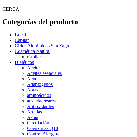
CERCA
Categorías del producto
Bucal
Capilar
Cirios Alquímicos San Yago
Cosmética Natural
Capilar
Dietéticos
Aceites
Aceites esenciales
Acné
Adaptogenos
Algas
aminoácidos
ansiedad/estrés
Antioxidantes
Arcillas
Asma
Circulación
Coenzimas Q10
Control Alergias