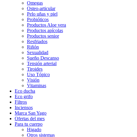
Omegas
Osteo-articular
Pelo uñas y piel
Probióticos
Productos Aloe vera
Productos apícolas
Productos senior
Resfriados
Riñón
Sexualidad
Sueño Descanso
Tensión arterial
Tiroides
Uso Tópico
Visión
Vitaminas
Eco ducha
Eco grifo
Filtros
Inciensos
Marca San Yago
Ofertas del mes
Para tu cuerpo
Higado
Otros sistemas