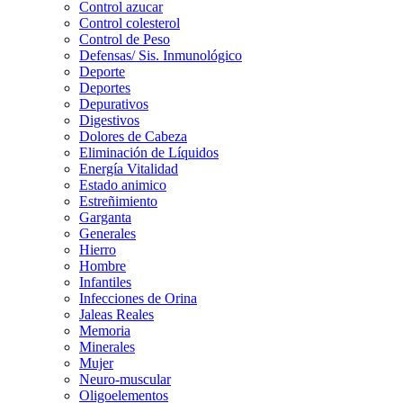
Control azucar
Control colesterol
Control de Peso
Defensas/ Sis. Inmunológico
Deporte
Deportes
Depurativos
Digestivos
Dolores de Cabeza
Eliminación de Líquidos
Energía Vitalidad
Estado animico
Estreñimiento
Garganta
Generales
Hierro
Hombre
Infantiles
Infecciones de Orina
Jaleas Reales
Memoria
Minerales
Mujer
Neuro-muscular
Oligoelementos