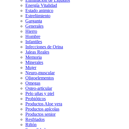
Eliminación de Líquidos
Energía Vitalidad
Estado animico
Estreñimiento
Garganta
Generales
Hierro
Hombre
Infantiles
Infecciones de Orina
Jaleas Reales
Memoria
Minerales
Mujer
Neuro-muscular
Oligoelementos
Omegas
Osteo-articular
Pelo uñas y piel
Probióticos
Productos Aloe vera
Productos apícolas
Productos senior
Resfriados
Riñón