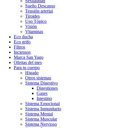
Sexualidad
Sueño Descanso
Tensión arterial
Tiroides
Uso Tópico
Visión
Vitaminas
Eco ducha
Eco grifo
Filtros
Inciensos
Marca San Yago
Ofertas del mes
Para tu cuerpo
Higado
Otros sistemas
Sistema Digestivo
Digestiones
Gases
Intestino
Sistema Emocional
Sistema Inmunitario
Sistema Mental
Sistema Muscular
Sistema Nervioso