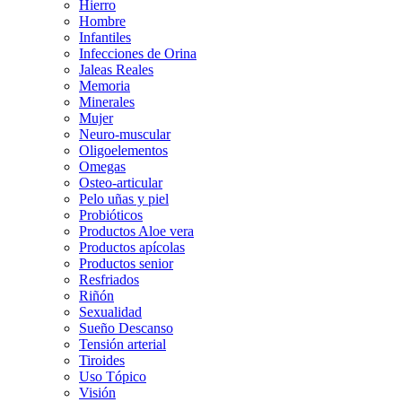
Hierro
Hombre
Infantiles
Infecciones de Orina
Jaleas Reales
Memoria
Minerales
Mujer
Neuro-muscular
Oligoelementos
Omegas
Osteo-articular
Pelo uñas y piel
Probióticos
Productos Aloe vera
Productos apícolas
Productos senior
Resfriados
Riñón
Sexualidad
Sueño Descanso
Tensión arterial
Tiroides
Uso Tópico
Visión