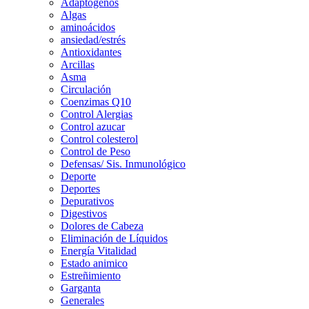
Adaptogenos
Algas
aminoácidos
ansiedad/estrés
Antioxidantes
Arcillas
Asma
Circulación
Coenzimas Q10
Control Alergias
Control azucar
Control colesterol
Control de Peso
Defensas/ Sis. Inmunológico
Deporte
Deportes
Depurativos
Digestivos
Dolores de Cabeza
Eliminación de Líquidos
Energía Vitalidad
Estado animico
Estreñimiento
Garganta
Generales